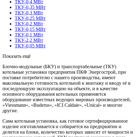
ТКУ-0,4 МВт
ТКУ-0,35 МВт
ТКУ-0,3 МВт
ТКУ-0,25 МВт
ТКУ-0,2 МВт
ТКУ-0,15 МВт
ТКУ-0,1 МВт
ТКУ-2,2 МВт
ТКУ-0,05 МВт
Показать ещё
Блочно-модульные (БКУ) и транспортабельные (ТКУ)
котельные установки предприятия ПКФ Энергострой, при
поставке потребителю с нашего производства, имеют
максимальную готовность котельной к монтажу и вводу её в
последующуую эксплуатацию на объекте, и в качестве
основного оборудования котельных применяется
оборудование известных ведущих мировых производителей,
«Viessmann», «Buderus», «IСI Caldaie», «Unical» и многие
другие.
Сама котельная установка, как готовое сертифицированное
изделие изготавливается и собирается на предприятии и
делится на блоки, количество которых зависит от мощности и